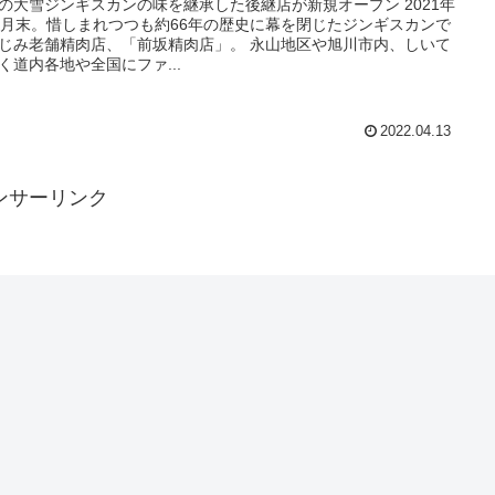
の大雪ジンギスカンの味を継承した後継店が新規オープン 2021年
2月末。惜しまれつつも約66年の歴史に幕を閉じたジンギスカンで
じみ老舗精肉店、「前坂精肉店」。 永山地区や旭川市内、しいて
く道内各地や全国にファ...
2022.04.13
ンサーリンク