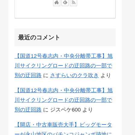
最近のコメント
【国道12号春志内・中央分離帯工事】旭
川サイクリングロードの迂回路の一部で
別の迂回路
に
さすらいのクラ吹き
より
【国道12号春志内・中央分離帯工事】旭
川サイクリングロードの迂回路の一部で
別の迂回路
に
ジスペケ600
より
【開店・中古車販売大手】ビッグモータ
ーが永山地区のパチンコジャンボ跡地に