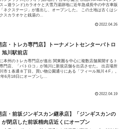
ス→遊ランド)カラオケと大雪乃湯跡地に近年急成長中の中古車販
「ネクステージ」が進出し、オープンした。 この土地は古くはシ
クスカラオケと銭湯の...
2022.04.26
開店・トレカ専門店】トーナメントセンターバトロ
・旭川駅前店
に本州のトレカ専門店が進出 関東圏を中心に複数店舗展開するト
専門店、「バトロコ」が旭川に新規店舗を出店させた。 出店場所
川市１条通８丁目。買い物公園通りにある「フィール旭川４F」。
22年6月18日にオープンし...
2022.04.19
開店・前坂ジンギスカン継承店】「ジンギスカンの
」が閉店した前坂精肉店近くにオープン