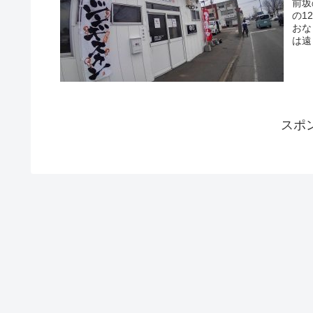
前坂
の1
おな
は遠
スポ