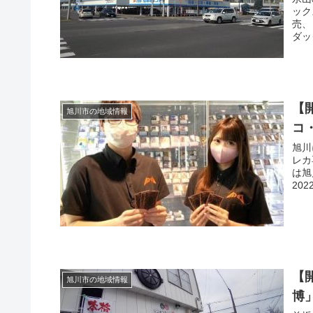
ック
売、
ダッ
【
旭川市の地域情報
コ
旭川
レカ
は旭
20
【
旭川市の地域情報
博