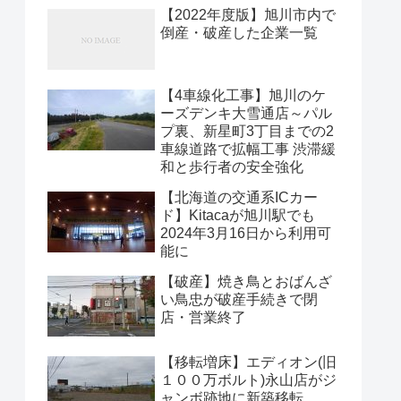
【2022年度版】旭川市内で
倒産・破産した企業一覧
【4車線化工事】旭川のケ
ーズデンキ大雪通店～パル
プ裏、新星町3丁目までの2
車線道路で拡幅工事 渋滞緩
和と歩行者の安全強化
【北海道の交通系ICカー
ド】Kitacaが旭川駅でも
2024年3月16日から利用可
能に
【破産】焼き鳥とおばんざ
い鳥忠が破産手続きで閉
店・営業終了
【移転増床】エディオン(旧
１００万ボルト)永山店がジ
ャンボ跡地に新築移転