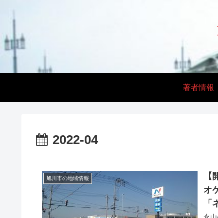
著者情報
2022-04
【
旭川市の地域情報
オ
「
永山