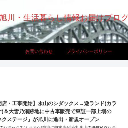
旭川・生活暮らし情報お届けブロ
お問い合わせ
プライバシーポリシー
開店・工事開始】永山のシダックス→遊ランド(カラ
ケ)＆大雪乃湯跡地に中古車販売で東証一部上場の
ネクステージ」が旭川に進出・新規オープン
のシダックス(カラオケ)跡地に中古車が誕生 永山のSHIDAX(シダ