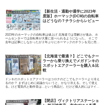
【新生活・通勤や通学に2023年
暮らし＆生活便利情報
度版】ホーマック(DCM)の自転車
はどうなの？チラシからレビュー
2023年のホーマックの自転車は値上げ 北海道では雪解けが進み、ホ
ームセンターでは自転車が大量に並べられるようになった。 そこで
去年は記事にしなかったが２年ぶりにホーマックのチラシを元に売ら
れているモノはどんな感じの自転車なのか、レ...
【北海道で最適？】どこでもクー
暮らし＆生活便利情報
ラーから乗り換えでメガドンキの
スポットエアクーラーを購入＆比
較
ドンキのスポットエアクーラーはコロナのどこでもクーラーより冷え
るのか？ まずはじめに結論からいうと、かなり冷える。そして使え
る。けど電気代と動作音は...という商品だ。だけど個人的にはマイナ
ス部分を取っても部屋が涼しくなるので満足している...
【閉店】ヴィクトリアステーショ
暮らし＆生活便利情報