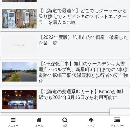
【北海道で最適？】どこでもクーラーから
乗り換えでメガドンキのスポットエアクー
ラーを購入＆比較
【2022年度版】旭川市内で倒産・破産した
企業一覧
【4車線化工事】旭川のケーズデンキ大雪
通店～パルプ裏、新星町3丁目までの2車線
道路で拡幅工事 渋滞緩和と歩行者の安全強
化
【北海道の交通系ICカード】Kitacaが旭川
駅でも2024年3月16日から利用可能に
メニュー
ホーム
検索
トップ
サイドバー