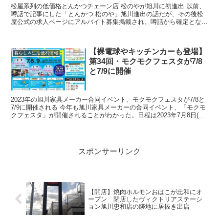
松屋系列の低価格とんかつチェーン店 松のやが旭川に初進出 以前、
噂話で記事にした「とんかつ 松のや」旭川進出の話だが、その後松
屋公式の求人ページにアルバイト募集掲載され、噂話から確定となっ
た。 とんかつの松のやは牛丼...
【裸電球やキッチンカーも登場】
暮らし＆生活便利情報
第34回・モクモクフェスタが7/8
と7/9に開催
2023年の旭川家具メーカー合同イベント、モクモクフェスタが7/8と
7/9に開催される 今年も旭川家具メーカーの合同イベント、「モクモ
クフェスタ」が開催されることがわかった。日程は2023年7月8日(土)
と7月9日(日)の2日間。...
スポンサーリンク
【開店】焼肉ホルモンおはこが忠和にオ
ープン 閉店したヴィクトリアステーシ
ョン旭川忠和店の跡地に居抜き出店