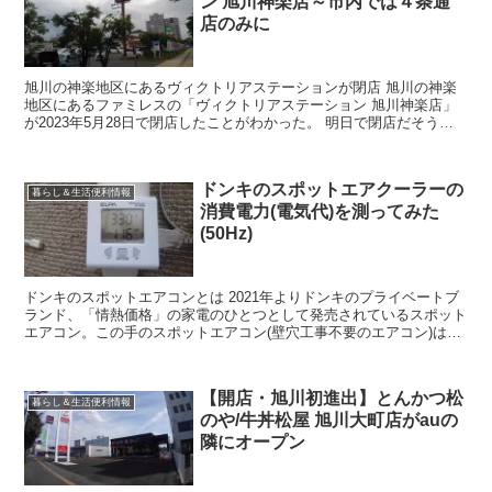
ン 旭川神楽店～市内では４条通
店のみに
旭川の神楽地区にあるヴィクトリアステーションが閉店 旭川の神楽
地区にあるファミレスの「ヴィクトリアステーション 旭川神楽店」
が2023年5月28日で閉店したことがわかった。 明日で閉店だそうで
す😭😭😭 pic.twitter...
ドンキのスポットエアクーラーの
暮らし＆生活便利情報
消費電力(電気代)を測ってみた
(50Hz)
ドンキのスポットエアコンとは 2021年よりドンキのプライベートブ
ランド、「情熱価格」の家電のひとつとして発売されているスポット
エアコン。この手のスポットエアコン(壁穴工事不要のエアコン)は
2020年あたりからポツポツ増え始め、2021年...
【開店・旭川初進出】とんかつ松
暮らし＆生活便利情報
のや/牛丼松屋 旭川大町店がauの
隣にオープン