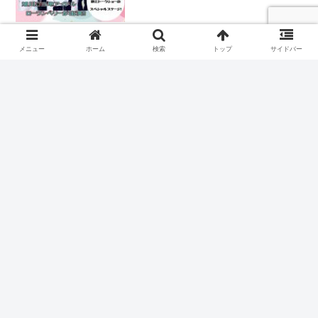
旭川空港マルシェ夏の陣！の概要 旭川空港で夏のマルシェ(市場)イベ
ントが実施される。 出典：旭川空港ターミナル 今回、夏に行われる
メニュー
ホーム
検索
トップ
サイドバー
マルシェは市内で活躍するハンドメイド作家さんの作品販売がメイ
ン。内容としては「革小物アクセサリー...
【新店舗】ヤマダ電機が東神楽に
旭川市の地域情報
進出・ひじりの地区のベストム隣
に
旭川市の隣町・東神楽町のヤマダ電機はどこにできる？ 東神楽町に
あるベストム、アルティモール東神楽の敷地となりにヤマダ電機の新
店舗（仮称：テックランド東神楽ひじり野店）が誕生することが判明
した。 場所はローソン東神楽ひじり野店...
【札幌の人気店が旭川進出】らあ
旭川市の地域情報
めん新(ARATA)イオンモール旭川
西店が新規オープン予定
札幌の人気ラーメン店が旭川に出店 札幌で創業25年の人気ラーメン
店が旭川西イオンに新規オープンする。 旭川は全国有数のラーメン