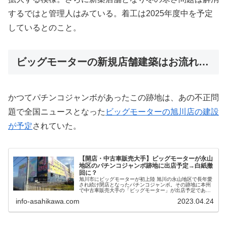
するではと管理人はみている。着工は2025年度中を予定
しているとのこと。
ビッグモーターの新規店舗建築はお流れ…
かつてパチンコジャンボがあったこの跡地は、あの不正問
題で全国ニュースとなった
ビッグモーターの旭川店の建設
が予定
されていた。
【開店・中古車販売大手】ビッグモーターが永山
地区のパチンコジャンボ跡地に出店予定→白紙撤
回に？
旭川市にビッグモーターが初上陸 旭川の永山地区で長年愛
され続け閉店となったパチンコジャンボ。その跡地に本州
で中古車販売大手の「ビッグモーター」が出店予定である
ことがわかった。 情報元によれば解体工事が現在進行中
info-asahikawa.com
2023.04.24
で、これが20...