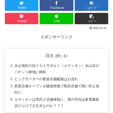
Twitter
Facebook
はてブ
Pocket
LINE
コピー
2025.10.15
スポンサーリンク
目次
永山地区の旧１００万ボルト（エディオン）永山店が
パチンコ跡地に移転
ビッグモーターの新規店舗建築はお流れ…
新規店舗オープン＆建築情報で既存店舗で買い控え傾
向に
エディオンは市内３店舗体制に。旭川市内は家電量販
店だらけで大丈夫なのか？？？