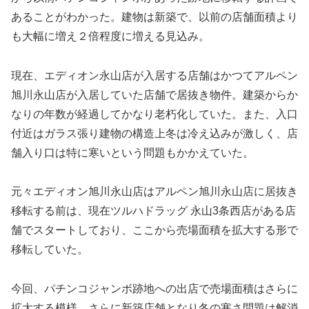
あることがわかった。建物は新築で、以前の店舗面積より
も大幅に増え２倍程度に増える見込み。
現在、エディオン永山店が入居する店舗はかつてアルペン
旭川永山店が入居していた店舗で居抜き物件。建築からか
なりの年数が経過してかなり老朽化していた。また、入口
付近はガラス張り建物の構造上冬は冷え込みが激しく、店
舗入り口は特に寒いという問題もかかえていた。
元々エディオン旭川永山店はアルペン旭川永山店に居抜き
移転する前は、現在ツルハドラッグ 永山3条西店がある店
舗でスタートしており、ここから売場面積を拡大する形で
移転していた。
今回、パチンコジャンボ跡地への出店で売場面積はさらに
拡大する模様。さらに新築店舗となり冬の寒さ問題は解消