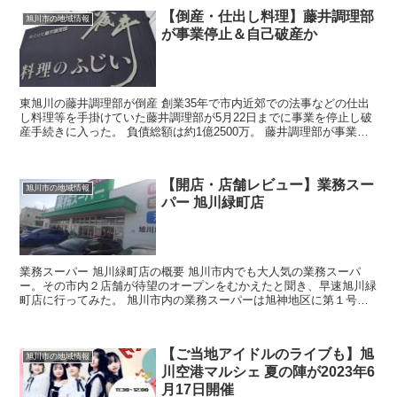
【倒産・仕出し料理】藤井調理部
旭川市の地域情報
が事業停止＆自己破産か
東旭川の藤井調理部が倒産 創業35年で市内近郊での法事などの仕出
し料理等を手掛けていた藤井調理部が5月22日までに事業を停止し破
産手続きに入った。 負債総額は約1億2500万。 藤井調理部が事業停
止(倒産)の理由と背景など...
【開店・店舗レビュー】業務スー
旭川市の地域情報
パー 旭川緑町店
業務スーパー 旭川緑町店の概要 旭川市内でも大人気の業務スーパ
ー。その市内２店舗が待望のオープンをむかえたと聞き、早速旭川緑
町店に行ってみた。 旭川市内の業務スーパーは旭神地区に第１号店
があるが、緑町店はその２号店目。 ...
【ご当地アイドルのライブも】旭
旭川市の地域情報
川空港マルシェ 夏の陣が2023年6
月17日開催