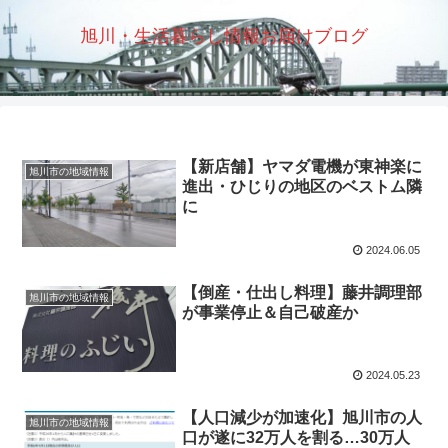
旭川・生活暮らし情報お届けブログ
【新店舗】ヤマダ電機が東神楽に
旭川市の地域情報
進出・ひじりの地区のベストム隣
に
2024.06.05
【倒産・仕出し料理】藤井調理部
旭川市の地域情報
が事業停止＆自己破産か
2024.05.23
【人口減少が加速化】旭川市の人
旭川市の地域情報
口が遂に32万人を割る…30万人