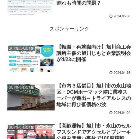
割れも時間の問題？
2024.05.06
スポンサーリンク
【転職・再就職向け】旭川商工会
旭川市の地域情報
議所主催の旭川じもと企業説明会
が4/23に開催
2024.04.15
【市内３店舗目】旭川市の永山地
旭川市の地域情報
区・DCMホーマック隣に業務ス
ーパーが進出～トライアルレスの
地域に再び低価格の波
2024.04.04
【高齢運転】旭川市・永山のセル
旭川市の地域情報
フスタンドでアクセルとブレーキ
の踏み間違い事故で180度横転