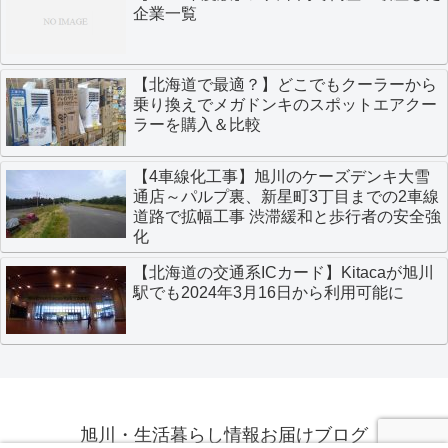
企業一覧
【北海道で最適？】どこでもクーラーから
乗り換えでメガドンキのスポットエアクー
ラーを購入＆比較
【4車線化工事】旭川のケーズデンキ大雪
通店～パルプ裏、新星町3丁目までの2車線
道路で拡幅工事 渋滞緩和と歩行者の安全強
化
【北海道の交通系ICカード】Kitacaが旭川
駅でも2024年3月16日から利用可能に
旭川・生活暮らし情報お届けブログ