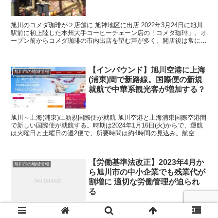
旭川のコメダ珈琲が２店舗に 旭神地区に出店 2022年3月24日に旭川
駅前に初上陸した本州大手コーヒーチェーン店の「コメダ珈琲」。オ
ープン前からコメダ珈琲の市内出店を望む声が多く、開店後は常に客
が耐えないなど人気が続いている。 ...
【インバウンド】旭川空港に上海
旭川市の地域情報
(浦東)間で新路線。国際便の新規
就航で中華系観光客が増加する？
旭川～上海(浦東)に新規国際便が就航 旭川空港と上海浦東国際空港間
で新しい国際便が就航する。時期は2024年1月16日(火)からで、運航
は火曜日と土曜日の週2便で、所要時間は約4時間の見込み。航空会
社は吉祥航空。 現在、旭川...
【労働基準法改正】2023年4月か
旭川市の地域情報
ら旭川市の中小企業でも残業代が
割増に 適切な労働管理が迫られ
る
2023年4月からすべての会社で月60時間を超える時間外労働の割増賃
金率が50％に引き上げ 2023年4月1日施行の改正労働基準法により、