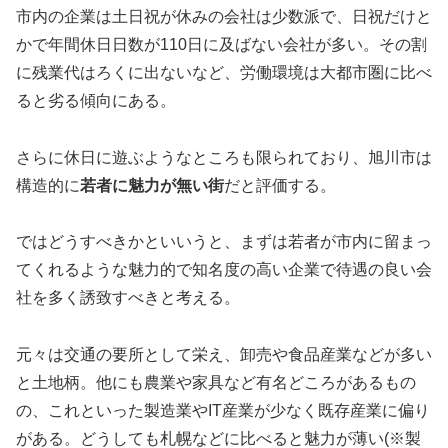
市内の企業は土日祝が休みの会社は少数派で、日祝だけと
かで年間休日日数が110日に及ばない会社が多い。その割
に残業代はろくに出ないなど、労働環境は大都市圏に比べ
ると劣る傾向にある。
さらに休日に遊ぶようなところも限られており、旭川市は
構造的に
若者に魅力が無い街
だと評価する。
ではどうすべきかといいうと、まずは若者が市内に留まっ
てくれるような魅力的で知名度の高い企業で待遇の良い会
社を多く誘致すべきと考える。
元々は交通の要所として栄え、卸売や食品産業などが多い
と土地柄。他にも農業や家具など有名どころがあるもの
の、これといった製造業やIT産業が少なく既存産業に偏り
がある。どうしても札幌などに比べると魅力が薄い(※製