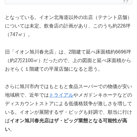
となっている。イオン北海道以外の出店（テナント店舗）
については未定。飲食店の計画があり、このうち約226坪
（747㎡）。
旧「イオン旭川春光店」は、2階建て延べ床面積約6696坪
（約2万2100㎡）だったので、上の図面と延べ床面積から
おそらく１階建ての平屋店舗になると思う。
さらに旭川市内ではもともと食品スーパーでの物価が安い
地域柄で、近年では
トライアル
やメガドンキホーテなどの
ディスカウントストアによる低価格競争が激しさを増して
いる。イオンが展開するザ・ビッグも好調で、順当に行け
ば
イオン旭川春光店はザ・ビッグ業態となる可能性が高
い
。