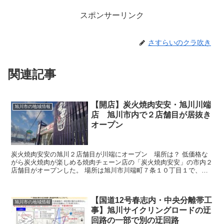
スポンサーリンク
さすらいのクラ吹き
関連記事
【開店】炭火焼肉安安・旭川川端
旭川市の地域情報
店 旭川市内で２店舗目が居抜き
オープン
炭火焼肉安安の旭川２店舗目が川端にオープン 場所は？ 低価格な
がら炭火焼肉が楽しめる焼肉チェーン店の「炭火焼肉安安」の市内２
店舗目がオープンした。 場所は旭川市川端町７条１０丁目１で、過
去には「港函館やすけ川端店」や...
【国道12号春志内・中央分離帯工
旭川市の地域情報
事】旭川サイクリングロードの迂
回路の一部で別の迂回路