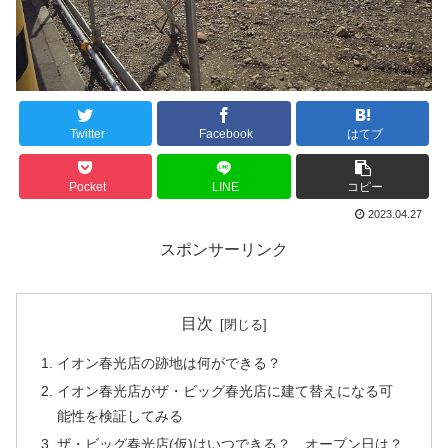
Twitter
Facebook
はてブ
Pocket
LINE
コピー
2023.04.27
スポンサーリンク
目次
イオン春光店の跡地は何ができる？
イオン春光店がザ・ビッグ春光店に建て替えになる可
能性を検証してみる
ザ・ビッグ春光店(仮)はいつできる？ オープン日は？