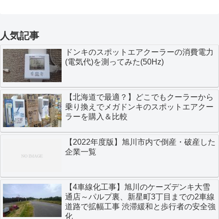
人気記事
ドンキのスポットエアクーラーの消費電力
(電気代)を測ってみた(50Hz)
【北海道で最適？】どこでもクーラーから
乗り換えでメガドンキのスポットエアクー
ラーを購入＆比較
【2022年度版】旭川市内で倒産・破産した
企業一覧
【4車線化工事】旭川のケーズデンキ大雪
通店～パルプ裏、新星町3丁目までの2車線
道路で拡幅工事 渋滞緩和と歩行者の安全強
化