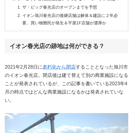
ザ・ビッグ春光店のオープンまでを予想
イオン旭川春光店の後継店舗は解体＆建設に２年必
要。買い物難民が発生＆平屋1F店舗が濃厚か
イオン春光店の跡地は何ができる？
2021年2月28日に
老朽化から閉店
することとなった旭川市
のイオン春光店。閉店後は建て替えて別の商業施設になる
ことが発表されているが、この記事を書いている2023年4
月の時点ではどんな商業施設になるかは発表されていな
い。