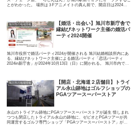
とがわかった。 場所は３Fアニメイトの真ん前で、開店日は2024年3
月16日。この記事を書い...
【婚活・出会い】旭川市新庁舎で
旭川市の地域情報
縁結びネットワーク主催の婚活パ
ーティ2024開催
旭川市役所で婚活パーティ2024が開催される 旭川結婚相談所内にあ
る、縁結びネットワーク主催による婚活パーティ「恋活パーティ
2024in新庁舎」が2024年10月13日（日）に開かれる。 旭川市内でも
民間企業による婚活・出会...
【開店・北海道２店舗目】トライ
旭川市の地域情報
アル永山跡地はゴルフショップの
PGAツアースーパーストア
永山のトライアル跡地にPGAツアースーパーストアが誕生 惜しまれ
つつも閉店したトライアル永山の跡地に、ゼビオとPGAツアーが共
同運営するゴルフ専門ショップ「PGAツアースーパーストア」が誕
生することがわかった。 現在店舗はト...