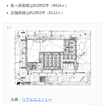
延べ床面積は約2852坪（9414㎡）
店舗面積は約1852坪（6112㎡）
出典：
リアルエコノミー