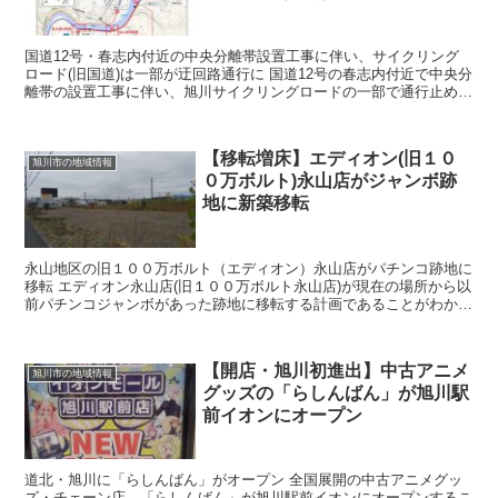
国道12号・春志内付近の中央分離帯設置工事に伴い、サイクリング
ロード(旧国道)は一部が迂回路通行に 国道12号の春志内付近で中央分
離帯の設置工事に伴い、旭川サイクリングロードの一部で通行止めと
なる。期間は2023年7月18日・午前9時から...
【移転増床】エディオン(旧１０
旭川市の地域情報
０万ボルト)永山店がジャンボ跡
地に新築移転
永山地区の旧１００万ボルト（エディオン）永山店がパチンコ跡地に
移転 エディオン永山店(旧１００万ボルト永山店)が現在の場所から以
前パチンコジャンボがあった跡地に移転する計画であることがわかっ
た。建物は新築で、以前の店舗面積よりも大...
【開店・旭川初進出】中古アニメ
旭川市の地域情報
グッズの「らしんばん」が旭川駅
前イオンにオープン
道北・旭川に「らしんばん」がオープン 全国展開の中古アニメグッ
ズ・チェーン店、「らしんばん」が旭川駅前イオンにオープンするこ