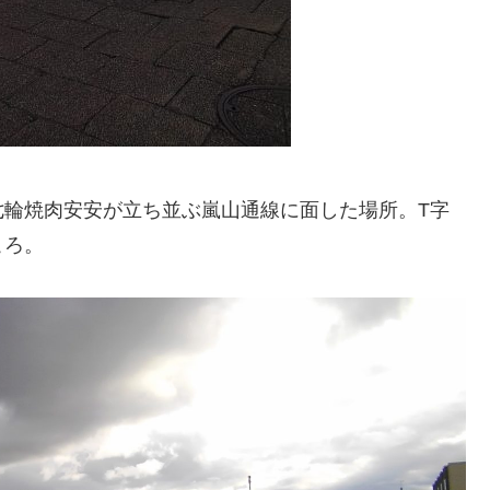
七輪焼肉安安が立ち並ぶ嵐山通線に面した場所。T字
ころ。