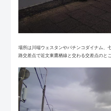
場所は川端ウェスタンやパチンコダイナム、
路交差点で近文東鷹栖線と交わる交差点のと