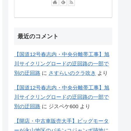
最近のコメント
【国道12号春志内・中央分離帯工事】旭
川サイクリングロードの迂回路の一部で
別の迂回路
に
さすらいのクラ吹き
より
【国道12号春志内・中央分離帯工事】旭
川サイクリングロードの迂回路の一部で
別の迂回路
に
ジスペケ600
より
【開店・中古車販売大手】ビッグモータ
ーが永山地区のパチンコジャンボ跡地に