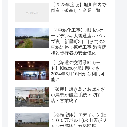
【2022年度版】旭川市内で
倒産・破産した企業一覧
【4車線化工事】旭川のケ
ーズデンキ大雪通店～パル
プ裏、新星町3丁目までの2
車線道路で拡幅工事 渋滞緩
和と歩行者の安全強化
【北海道の交通系ICカー
ド】Kitacaが旭川駅でも
2024年3月16日から利用可
能に
【破産】焼き鳥とおばんざ
い鳥忠が破産手続きで閉
店・営業終了
【移転増床】エディオン(旧
１００万ボルト)永山店がジ
ャンボ跡地に新築移転